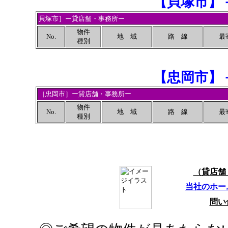
【貝塚市】
貝塚市］ー貸店舗・事務所ー
物件
No.
地 域
路 線
最
種別
【
忠岡市
】
［忠岡市］ー貸店舗・事務所ー
物件
No.
地 域
路 線
最
種別
（貸店舗
当社のホー
問い