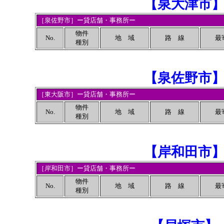
【
泉大津市
［泉佐野市］ー貸店舗・事務所ー
物件
No.
地 域
路 線
最
種別
【
泉佐野市
［東大阪市］ー貸店舗・事務所ー
物件
No.
地 域
路 線
最
種別
【
岸和田市
［岸和田市］ー貸店舗・事務所ー
物件
No.
地 域
路 線
最
種別