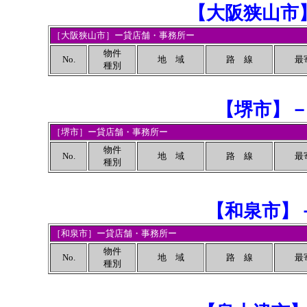
【
大阪狭山市
［大阪狭山市］ー貸店舗・事務所ー
物件
No.
地 域
路 線
最
種別
【
堺市
】
［堺市］ー貸店舗・事務所ー
物件
No.
地 域
路 線
最
種別
【
和泉市
】
［和泉市］ー貸店舗・事務所ー
物件
No.
地 域
路 線
最
種別