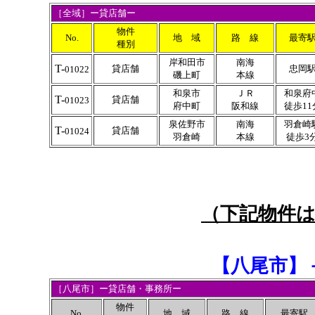
［全域］ー貸店舗ー
物件
No.
地 域
路 線
最寄
種別
岸和田市
南海
T-
貸店舗
忠岡
01022
磯上町
本線
和泉市
ＪＲ
和泉府
T-
貸店舗
01023
府中町
阪和線
徒歩11
泉佐野市
南海
羽倉崎
T-
貸店舗
01024
羽倉崎
本線
徒歩3
（下記物件
【
八尾市
】
［八尾市］ー貸店舗・事務所ー
物件
No.
地 域
路 線
最寄駅