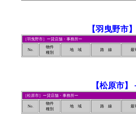
【
羽曳野市
［羽曳野市］ー貸店舗・事務所ー
物件
No.
地 域
路 線
最
種別
【
松原市
】
［松原市］ー貸店舗・事務所ー
物件
No.
地 域
路 線
最
種別