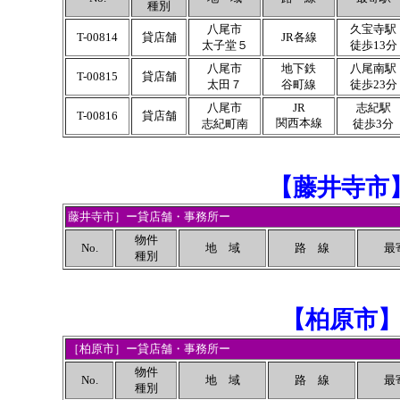
種別
八尾市
久宝寺駅
T-00814
貸店舗
JR各線
太子堂５
徒歩13分
八尾市
地下鉄
八尾南駅
T-00815
貸店舗
太田７
谷町線
徒歩23分
八尾市
JR
志紀駅
T-00816
貸店舗
関西本線
志紀町南
徒歩3分
【
藤井寺市
藤井寺市］ー貸店舗・事務所ー
物件
No.
地 域
路 線
最
種別
【
柏原市
［柏原市］ー貸店舗・事務所ー
物件
No.
地 域
路 線
最
種別