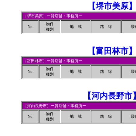
【
堺市美原
［堺市美原］ー貸店舗・事務所ー
物件
No.
地 域
路 線
最
種別
【
富田林市
［富田林市］ー貸店舗・事務所ー
物件
No.
地 域
路 線
最
種別
【
河内長野市
［河内長野市］ー貸店舗・事務所ー
物件
No.
地 域
路 線
最
種別