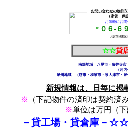
N
お問い合わせの物件
（家賃 保
お気軽にお問
０６-６
℡
大阪市城東区永田
☆☆
貸
南部地域 八尾市・藤井寺市
（河内
泉州地域 （堺市・和泉市・泉大
新規情報は、日毎に掲
※
（下記物件の済印は契約済
※
単位は万円
（
☆
－貸工場・貸倉庫－