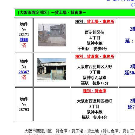
（
［大阪市西淀川区］ー貸工場・貸倉庫ー
種別：
貸工場・事務所
物件
2
№
西淀川区佃
28171
４丁目
詳細
延：
阪神本線
済
千船駅 徒歩9分
種別：貸倉庫・事務所
物件
2
№
大阪市西淀川区大野
28367
３丁目
延50
済
阪神なんば線
福駅 徒歩12分
種別：貸倉庫
物件
2
大阪市西淀川区福町
№
3丁目
延7
28793
阪神本線
福駅 徒歩4分
大阪市西淀川区 貸倉庫・貸工場・貸土地（貸し倉庫、貸し工