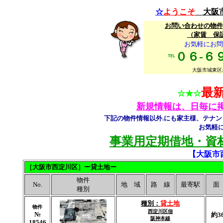
☆
ようこそ
大阪
お問い合わせの物件
（家賃 保
お気軽にお問
０６-６
℡
大阪市城東区永田
最
☆★☆
新規情報は、日毎に
下記の物件情報以外.にも家主様、テナ
お気軽
事業用定期借地・資
【
大阪市
［大阪市西淀川区］ー貸土地ー
物件
No.
地 域
路 線
最寄駅
面
種別
種別：
貸土地
物件
西淀川区佃
№
約3
阪神本線
18546