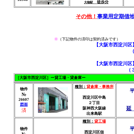
徒歩分
大物駅
その他！
事業用定期借地
※
（下記物件の済印は契約済みです）
【大阪市西淀川区
【大阪市西淀川区
（
［大阪市西淀川区］ー貸工場・貸倉庫ー
種別：
貸倉庫・事務所
物件
№
西淀川区中島
26607
２丁目
図面
延
阪神西大阪線
済
出来島駅
種別：
貸工場
物件
西淀川区佃