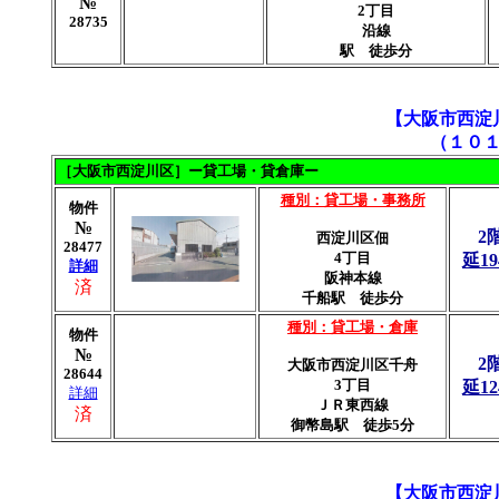
№
2丁目
28735
沿線
駅 徒歩分
【
大阪市
西淀
（１０
［大阪市西淀川区］ー貸工場・貸倉庫ー
種別：貸工場・事務所
物件
№
2
西淀川区佃
28477
4丁目
延19
詳細
阪神本線
済
千船駅 徒歩分
種別：貸工場・倉庫
物件
№
2
大阪市西淀川区千舟
28644
3丁目
延12
詳細
ＪＲ東西線
済
御幣島駅 徒歩5分
【
大阪市
西淀