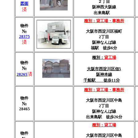
２丁目
図面
阪神西大阪線
済
出来島駅
種別：貸工場・事務所
物件
№
大阪市西淀川区福町
28375
2丁目
済
阪神なんば線
福駅 徒歩6分
種別：
貸工場
物件
№
大阪市西淀川区佃5
済
28265
阪神本線
千船駅 徒歩11分
種別：貸工場・事務所
物件
大阪市西淀川区中島
№
2丁目
28465
阪神なんば線
出来島駅 徒歩26分
種別：貸工場
物件
大阪市西淀川区中島