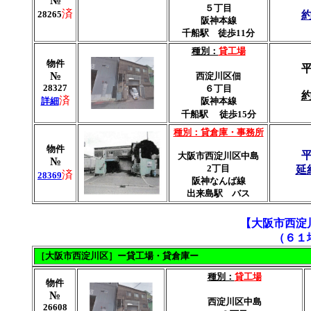
№
５丁目
済
28265
約
阪神本線
千船駅
徒歩11分
種別：
貸工場
物件
№
西淀川区佃
28327
６丁目
約
済
詳細
阪神本線
千船駅
徒歩15分
種別：貸倉庫・事務所
物件
大阪市西淀川区中島
№
2丁目
延
済
28369
阪神なんば線
出来島駅 バス
【大阪市西淀
（６１
［大阪市西淀川区］ー貸工場・貸倉庫ー
種別：
貸工場
物件
№
西淀川区中島
26608