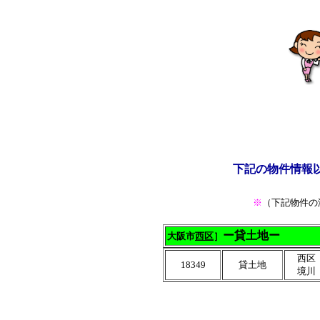
下記の物件情報
※
（下記物件の
ー貸土地ー
大阪市
西区
］
西区
18349
貸土地
境川