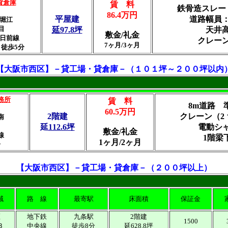
貸倉庫
賃 料
鉄骨造スレー
86.4万円
平屋建
道路幅員：
堀江
目
延97.8坪
天井
敷金/礼金
日前線
クレー
7ヶ月/3ヶ月
徒歩5分
【
大阪市西区
】－貸工場・貸倉庫－（１０１坪～２００坪以内
務所
賃 料
8m道路 
60.5万円
2階建
クレーン（2
南
延
112.6坪
電動シ
敷金/礼金
線
1階梁下
1ヶ月/2ヶ月
分
【
大阪市西区
】－貸工場・貸倉庫－（２００坪以上）
域
路 線
最寄駅
床面積
保証金
区
地下鉄
九条駅
2階建
1500
３
中央線
徒歩8分
延628.8坪