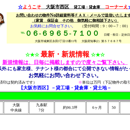
☆
ようこそ
大阪市西区
コーナーえ
貸工場・貸倉庫
No
お問い合わせの物件
詳細資料等ＦＡＸ・メールで送信いたしま
（家賃 保証金 その他 御気軽に御相談下さい）
お気軽にお問合せ下さい。
（受付時間：9：00～7：00）
０６-６９６５-７１００
℡
日曜・祭日：定休日
大阪市城東区永田3丁目13番11号
大阪府知事(2）第５７６８７号
最新・新規情報
☆★☆
☆★☆
新規情報は、日毎に掲載しますので度々ご覧下さい。
以外.にも家主様、テナント様の都合にて公開できない情報がた
お気軽にお問い合わせ下さい。
済印は契約済みです）
※
単位は万円
（下記物件の取
【大阪市西区】－貸工場・貸倉庫・貸土地－
大阪
九条駅
約96.3坪
6ヶ月
50
中央線
7分