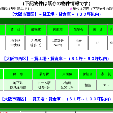
（下記物件は既存の物件情報です）
の済印は契約済みです）
※
単位は万円
（下記物件の取
【大阪市西区】－貸工場・貸倉庫－（３０坪以内）
路 線
最寄駅
床面積
保証金
家 賃
Ｐ
地下鉄
九条駅
1階部分
礼金
18
有
４
中央線
徒歩8分
24.8坪
50
【
大阪市西区
】－貸工場・貸倉庫－（３１坪～６０坪以内）
路 線
最寄駅
床面積
保証金
家 賃
地下鉄
ドーム駅
2階建
相談
31.5
鶴見緑地線
徒歩4分
延57.1坪
【
大阪市西区
】
－貸工場・貸倉庫－（６１坪～１００坪以内）