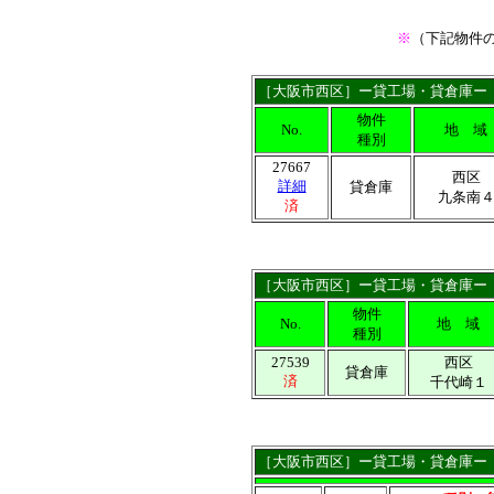
※
（下記物件
［大阪市西区］ー貸工場・貸倉庫ー
物件
No.
地 域
種別
27667
西区
詳細
貸倉庫
九条南
済
［大阪市西区］ー貸工場・貸倉庫ー
物件
No.
地 域
種別
27539
西区
貸倉庫
済
千代崎１
［大阪市西区］ー貸工場・貸倉庫ー