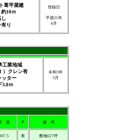
ト葺平屋建
登録日
約10ｍ
平成31年
高し
4月
ン有り
）
準工業地域
ｔ）クレン有
令和3年
ャッター
5月
3.8ｍ
家 賃
Ｐ
備 考
367.5
有
敷地627坪