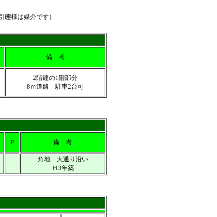
引態様は媒介です）
備 考
2階建の1階部分
8ｍ道路 駐車2台可
Ｐ
備 考
角地 大通り沿い
Ｈ3年築