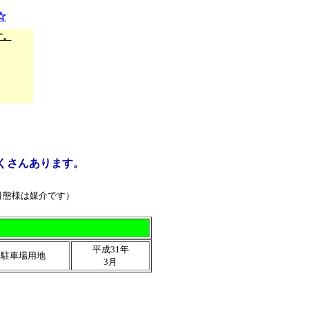
☆
す。
くさんあります。
引態様は媒介です）
平成31年
駐車場用地
3月