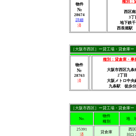
種別：
物件
№
西区南
28674
3丁
詳細
地下鉄千
済
西長堀駅 
［大阪市西区］ー貸工場・貸倉庫ー
種別：貸倉庫・事
物件
大阪市西区九条
№
2丁目
28763
済
大阪メトロ中央
九条駅 徒歩
［大阪市西区］ー貸工場・貸倉庫ー
物件
No.
地 
種別
25391
西
貸倉庫
済
川口