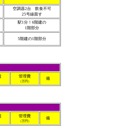
空調器2台 飲食不可
25号線面す
駅1分！6階建の
1階部分
5階建の1階部分
賃
管理費
備
）
（万円）
賃
管理費
備
）
（万円）