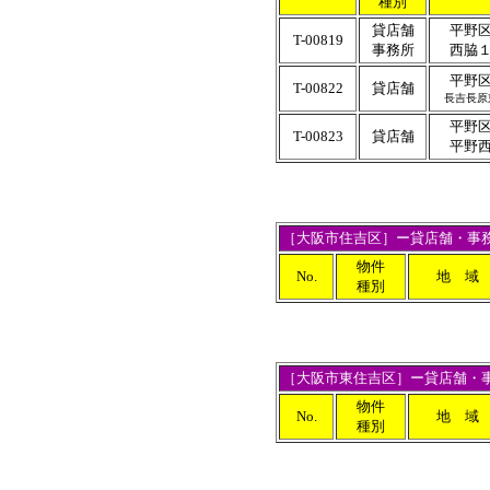
種別
貸店舗
平野
T-00819
事務所
西脇
平野
T-00822
貸店舗
長吉長原
平野
T-00823
貸店舗
平野
［大阪市住吉区］ー貸店舗・事
物件
No.
地 域
種別
［大阪市東住吉区］ー貸店舗・
物件
No.
地 域
種別