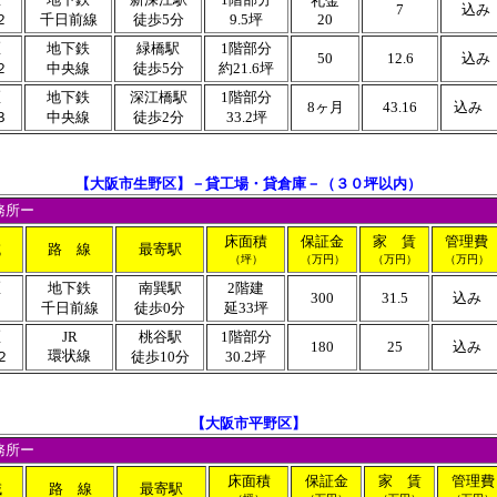
礼金
7
込み
２
千日前線
徒歩5分
9.5坪
20
区
地下鉄
緑橋駅
1階部分
50
12.6
込み
２
中央線
徒歩5分
約21.6坪
区
地下鉄
深江橋駅
1階部分
8ヶ月
43.16
込み
３
中央線
徒歩2分
33.2坪
【大阪市生野区】－貸工場・貸倉庫－（３０坪以内）
務所ー
床面積
保証金
家 賃
管理費
域
路 線
最寄駅
（坪）
（万円）
（万円）
（万円）
区
地下鉄
南巽駅
2階建
300
31.5
込み
４
千日前線
徒歩0分
延33坪
区
JR
桃谷駅
1階部分
180
25
込み
環状線
２
徒歩10分
30.2坪
【大阪市平野区】
務所ー
床面積
保証金
家 賃
管理費
域
路 線
最寄駅