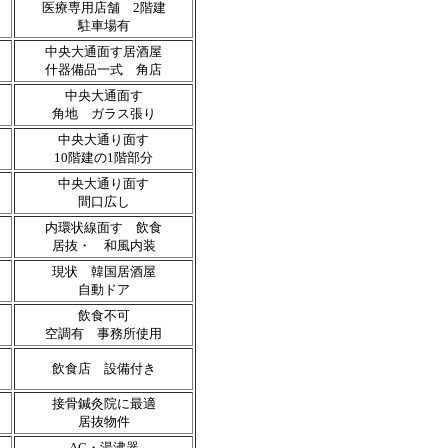
医療専用店舗 2階建
駐車場有
中央大通面す居酒屋
什器備品一式 角店
中央大通面す
角地 ガラス張り
中央大通り面す
10階建の1階部分
中央大通り面す
間口広し
内環状線面す 飲食
居抜・ 和風内装
現状 韓国居酒屋
自動ドア
飲食不可
空調有 事務所使用
飲食店 設備付き
接骨鍼灸院に最適
居抜物件
AC・湯沸器