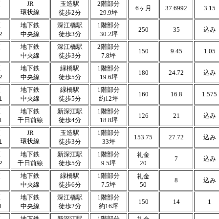
区
JR
玉造駅
2階部分
6ヶ月
37.6992
3.15
環状線
３
徒歩2分
29.9坪
区
地下鉄
深江橋駅
1階部分
250
35
込み
２
中央線
徒歩3分
30.2坪
区
地下鉄
深江橋駅
2階部分
150
9.45
1.05
１
中央線
徒歩3分
7.8坪
区
地下鉄
緑橋駅
1階部分
180
24.72
込み
２
中央線
徒歩5分
19.6坪
区
地下鉄
緑橋駅
1階部分
160
16.8
1.575
１
中央線
徒歩5分
約12坪
区
地下鉄
新深江駅
1階部分
126
21
込み
１
千日前線
徒歩4分
18.8坪
区
JR
玉造駅
1階部分
153.75
27.72
込み
環状線
１
徒歩3分
33坪
区
地下鉄
新深江駅
1階部分
礼金
7
込み
２
千日前線
徒歩5分
9.5坪
20
区
地下鉄
緑橋駅
1階部分
礼金
8
込み
１
中央線
徒歩6分
7.5坪
50
区
地下鉄
深江橋駅
1階部分
150
14
1
１
中央線
徒歩2分
約16坪
区
地下鉄
新深江駅
1階部分