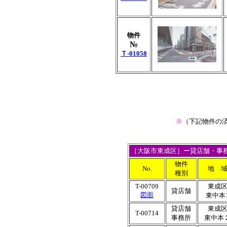
物件
№
Ｔ-01058
※
（下記物件の
［大阪市東成区］ー貸店舗・事
物件
No.
地 
種別
T-00709
東成
貸店舗
図面
東中本
貸店舗
東成
T-00714
事務所
東中本