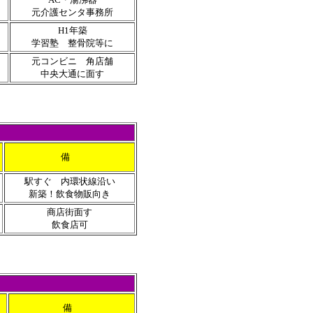
元介護センタ事務所
H1年築
学習塾 整骨院等に
元コンビニ 角店舗
中央大通に面す
備
駅すぐ 内環状線沿い
新築！飲食物販向き
商店街面す
飲食店可
備