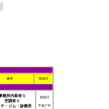
備考
登録日
事務所内装有り
登録日
空調有り
平成27年
ステ・ジム・診療所