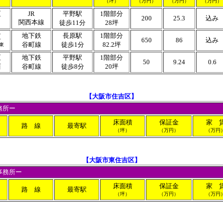
（坪）
（万円）
（万円）
（万円）
区
JR
平野駅
1階部分
200
25.3
込み
関西本線
１
徒歩11分
28坪
地下鉄
長原駅
1階部分
区
650
86
込み
谷町線
徒歩1分
82.2坪
東
区
地下鉄
平野駅
1階部分
50
9.24
0.6
西
谷町線
徒歩8分
20坪
【大阪市住吉区】
務所ー
床面積
保証金
家 
路 線
最寄駅
（坪）
（万円）
（万円
【大阪市東住吉区】
事務所ー
床面積
保証金
家 
路 線
最寄駅
（坪）
（万円）
（万円