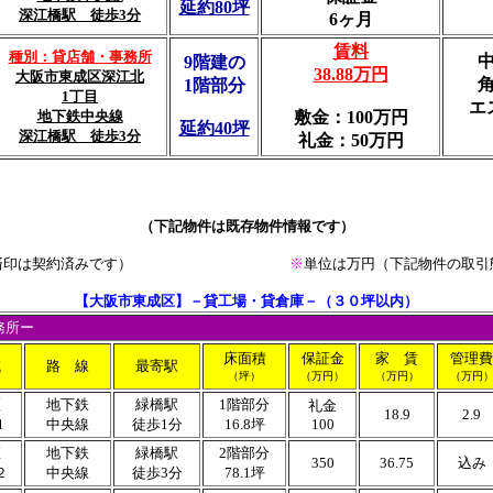
延約80坪
深江橋駅 徒歩3分
6ヶ月
賃料
種別：貸店舗・事務所
9階建の
38.88万円
大阪市東成区深江北
1階部分
1丁目
エ
地下鉄中央線
敷金：100万円
延約40坪
深江橋駅 徒歩3分
礼金：50万円
（下記物件は既存物件情報です）
済印は契約済みです）
※
単位は万円
（下記物件の取引
【大阪市東成区】－貸工場・貸倉庫－（３０坪以内）
務所ー
床面積
保証金
家 賃
管理費
域
路 線
最寄駅
（坪）
（万円）
（万円）
（万円
区
地下鉄
緑橋駅
1階部分
礼金
18.9
2.9
1
中央線
徒歩1分
16.8坪
100
区
地下鉄
緑橋駅
2階部分
350
36.75
込み
２
中央線
徒歩3分
78.1坪