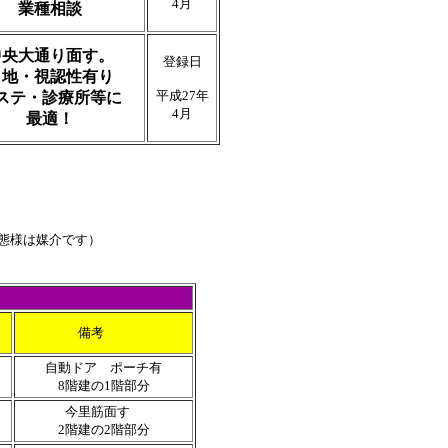
4月
業種相談
中央大通り面す。
登録日
角地・視認性有り
平成27年
ステ・診療所等に
4月
最適！
態様は媒介です）
備考
）
自動ドア ポーチ有
8階建の1階部分
今里筋面す
2階建の2階部分