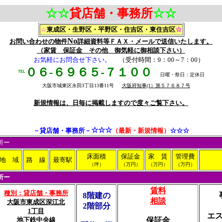
☆☆
貸店舗・事務所
☆
☆
☆
東成区・生野区・平野区・住吉区・東住吉区
☆
No
お問い合わせの物件
詳細資料等ＦＡＸ・メールで送信いたします。
（家賃 保証金 その他 御気軽に御相談下さい）
お気軽にお問合せ下さい。
（受付時間：9：00～7：00）
０６-６９６５-７１００
℡
日曜・祭日：定休日
大阪市城東区永田3丁目13番11号
大阪府知事(1）第５７６８７号
新規情報は、日毎に掲載しますので度々ご覧下さい。
☆☆☆
－貸店舗・事務所－
（最新・新規情報）
☆☆☆
所ー
床面積
保証金
家 賃
管理費
地 域
路 線
最寄駅
（坪）
（万円）
（万円）
（万円）
所ー
賃料
種別：貸店舗・事務所
8階建の
相談
大阪市東成区深江北
2階部分
1丁目
エ
地下鉄中央線
保証金