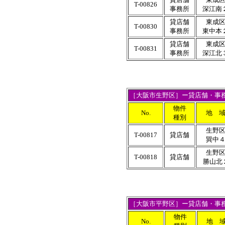
T-00826
事務所
深江南
貸店舗
東成
T-00830
事務所
東中本
貸店舗
東成
T-00831
事務所
深江北
［大阪市生野区］ー貸店舗・事
物件
No.
地 
種別
生野
T-00817
貸店舗
巽中
生野
T-00818
貸店舗
勝山北
［大阪市平野区］ー貸店舗・事
物件
No.
地 