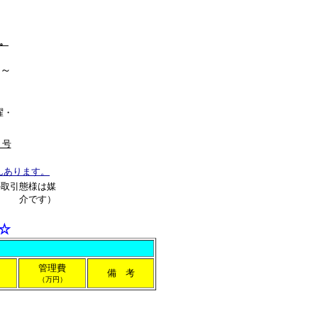
。
0～
曜・
７号
んあります。
の取引態様は媒
介です）
☆
管理費
備 考
（万円）