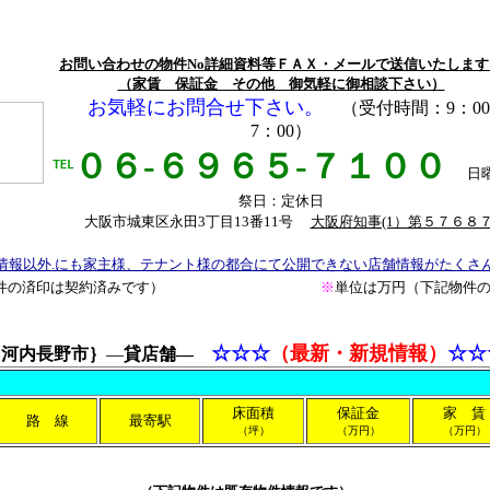
お問い合わせの物件No詳細資料等ＦＡＸ・メールで送信いたします
（家賃 保証金 その他 御気軽に御相談下さい）
お気軽にお問合せ下さい。
（受付時間：9：0
7：00）
０６-６９６５-７１００
℡
日
祭日：定休日
大阪市城東区永田3丁目13番11号
大阪府知事(1）第５７６８
情報以外.にも家主様、テナント様の都合にて公開できない店舗情報がたくさ
件の済印は契約済みです）
※
単位は万円
（下記物件
☆☆☆
（最新・新規情報）
☆☆
｛
河内長野市｝
―
貸店舗―
床面積
保証金
家 賃
路 線
最寄駅
（坪）
（万円）
（万円）