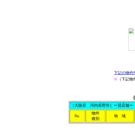
下記の物件
※
（下記物
［大阪府 河内長野市］ー貸店舗ー
物件
No.
地 域
種別