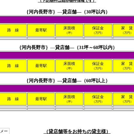
（下記物件は既存物件情報です）
｛
河内長野市｝
―
貸店舗―（30坪以内
）
床面積
保証金
家 賃
路 線
最寄駅
（坪）
（万円）
（万円）
｛
河内長野市｝
―
貸店舗―（31坪～60坪以内
）
床面積
保証金
家 賃
路 線
最寄駅
（坪）
（万円）
（万円）
｛
河内長野市
｝―貸店舗―（60坪以上）
床面積
保証金
家 賃
路 線
最寄駅
（坪）
（万円）
（万円）
（貸店舗等をお持ちの貸主様）