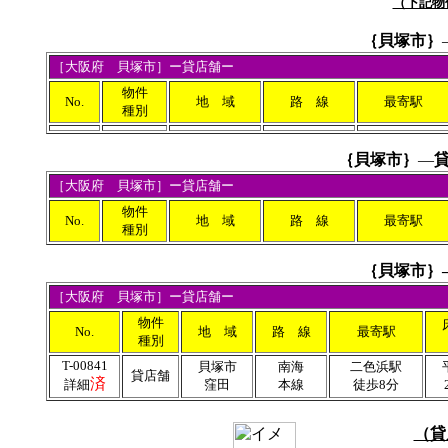
（下記物
｛
貝塚市｝
［
大阪府
貝塚市］ー貸店舗ー
物件
No.
地 域
路 線
最寄駅
種別
｛
貝塚市｝
―
貸
［
大阪府
貝塚市］ー貸店舗ー
物件
No.
地 域
路 線
最寄駅
種別
｛
貝塚市｝
［大阪府 貝塚市］ー貸店舗ー
物件
No.
地 域
路 線
最寄駅
種別
T-008
41
貝塚市
南海
二色浜駅
貸店舗
済
詳細
窪田
本線
徒歩8分
（貸