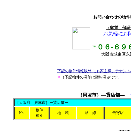
お問い合わせの物件
（家賃 保証
お気軽にお
０６-６９
℡
大阪市城東区永田3
下記の物件情報以外.にも家主様、テナン
※
（下記物件の済印は契約済みです）
｛
貝塚市｝
―
貸店舗―
［大阪府 貝塚市］ー貸店舗ー
物件
No.
地 域
路 線
最寄駅
種別