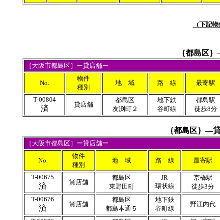
（下記物
｛
都島区｝
［
大阪市都島区
］ー貸店舗ー
物件
No.
地 域
路 線
最寄駅
種別
T-00804
都島区
地下鉄
都島駅
貸店舗
済
友渕町２
谷町線
徒歩8分
｛都島区｝―貸
［大阪市都島区］ー貸店舗ー
物件
No.
地 域
路 線
最寄駅
種別
T-00675
都島区
JR
京橋駅
貸店舗
済
環状線
東野田町
徒歩3分
T-00676
都島区
地下鉄
貸店舗
野江内代
済
都島本通５
谷町線