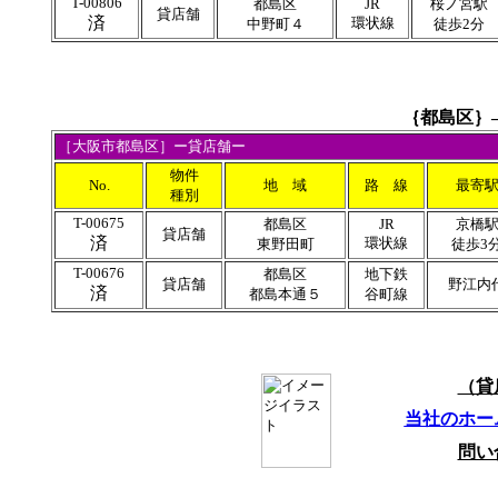
T-00806
都島区
JR
桜ノ宮駅
貸店舗
済
環状線
中野町４
徒歩2分
｛
都島区｝
［
大阪市都島区
］ー貸店舗ー
物件
No.
地 域
路 線
最寄
種別
T-00675
都島区
JR
京橋
貸店舗
済
環状線
東野田町
徒歩3
T-00676
都島区
地下鉄
貸店舗
野江内
済
都島本通５
谷町線
（貸
当社のホー
問い