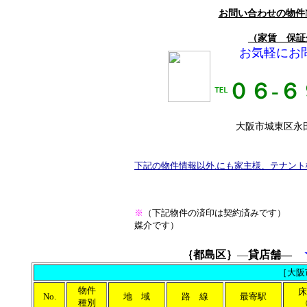
お問い合わせの物件
（家賃 保証
お気軽にお
０６-６
℡
大阪市城東区永田3
下記の物件情報以外.にも家主様、テナン
※
（下記物件の済印は契約済みです）
媒介です）
｛
都島区｝
―
貸店舗―
［大阪
物件
床
No.
地 域
路 線
最寄駅
種別