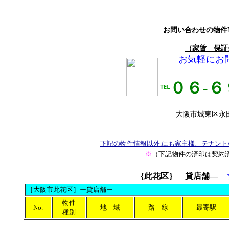
お問い合わせの物件
（家賃 保証
お気軽にお
０６-６
℡
大阪市城東区永田3
下記の物件情報以外.にも家主様、テナン
※
（下記物件の済印は契約
｛
此花区｝
―
貸店舗―
［大阪市此花区］ー貸店舗ー
物件
No.
地 域
路 線
最寄駅
種別