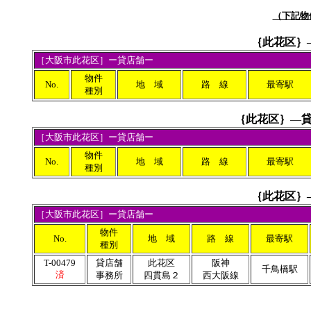
（下記物
｛
此花区｝
［
大阪市此花区
］ー貸店舗ー
物件
No.
地 域
路 線
最寄駅
種別
｛
此花区｝
―
貸
［
大阪市此花区
］ー貸店舗ー
物件
No.
地 域
路 線
最寄駅
種別
｛
此花区｝
［
大阪市此花区
］ー貸店舗ー
物件
No.
地 域
路 線
最寄駅
種別
T-00479
貸店舗
此花区
阪神
千鳥橋駅
済
事務所
四貫島２
西大阪線