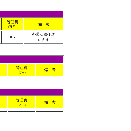
管理費
備 考
（万円）
外環状線側道
0.5
に面す
管理費
備 考
（万円）
管理費
備 考
（万円）