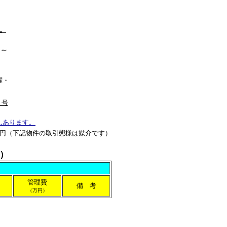
。
0～
曜・
７号
んあります。
円
（下記物件の取引態様は媒介です）
）
管理費
備 考
（万円）