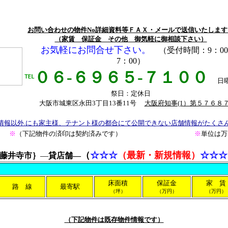
お問い合わせの物件No詳細資料等ＦＡＸ・メールで送信いたします
（家賃 保証金 その他 御気軽に御相談下さい）
お気軽にお問合せ下さい。
（受付時間：9：0
7：00）
０６-６９６５-７１００
℡
日
祭日：定休日
大阪市城東区永田3丁目13番11号
大阪府知事(1）第５７６８
情報以外.にも家主様、テナント様の都合にて公開できない店舗情報がたくさ
※
（下記物件の済印は契約済みです）
※
単位は万
（
☆☆☆
（最新・新規情報）
☆☆☆
藤井寺市｝
―
貸店舗―
床面積
保証金
家 賃
路 線
最寄駅
（坪）
（万円）
（万円）
（下記物件は既存物件情報です）