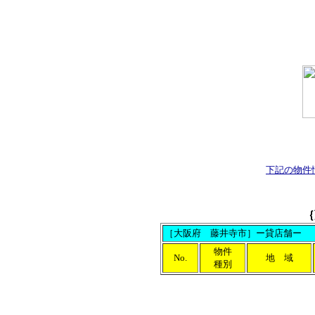
下記の物件
｛
［大阪府 藤井寺市］ー貸店舗ー
物件
No.
地 域
種別