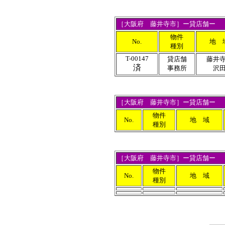
［
大阪府 藤井寺市
］ー貸店舗ー
物件
No.
地 
種別
T-00147
貸店舗
藤井
済
事務所
沢
［
大阪府 藤井寺市
］ー貸店舗ー
物件
No.
地 域
種別
［
大阪府 藤井寺市
］ー貸店舗ー
物件
No.
地 域
種別