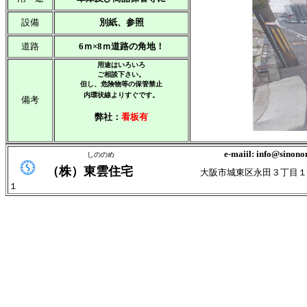
設備
別紙、参照
道路
6ｍ×8ｍ道路の角地！
用途はいろいろ
ご相談下さい。
但し、危険物等の保管禁止
内環状線よりすぐです。
備考
弊社：
看板有
e-maiil: info@sinono
しののめ
（株）東雲住宅
大阪市城東区永田３丁目１
１