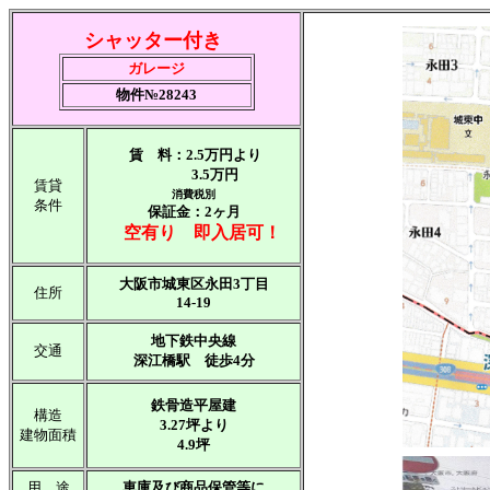
シャッター付き
ガレージ
物件№28243
賃 料：2.5万円より
3.5万円
賃貸
消費税別
条件
保証金：2ヶ月
空有り 即入居可！
大阪市城東区永田3丁目
住所
14-19
地下鉄中央線
交通
深江橋駅 徒歩4分
鉄骨造平屋建
構造
3.27坪より
建物面積
4.9坪
用 途
車庫及び商品保管等に