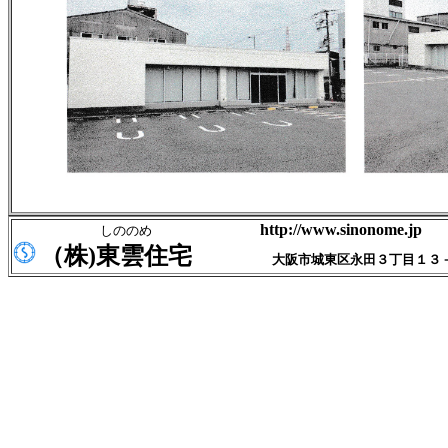
http://www.sinonome.jp
しののめ
（株)東雲住宅
大阪市城東区永田３丁目１３