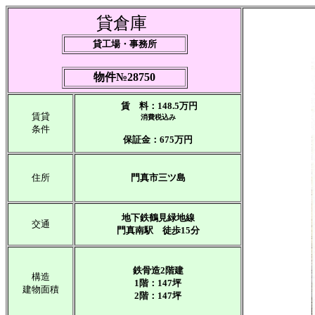
貸倉庫
貸工場・事務所
物件№28750
賃 料：148.5万円
賃貸
消費税込み
条件
保証金：675万円
住所
門真市三ツ島
地下鉄鶴見緑地線
交通
門真南駅 徒歩15分
鉄骨造2階建
構造
1階：147坪
建物面積
2階：147坪