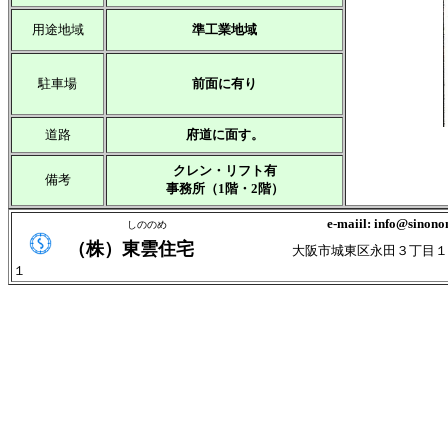
用途地域
準工業地域
駐車場
前面に有り
道路
府道に面す。
クレン・リフト有
備考
事務所（1階・2階）
e-maiil: info@sinono
しののめ
（株）東雲住宅
大阪市城東区永田３丁目１
１