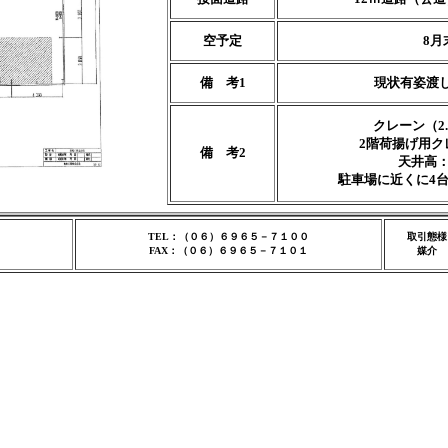
空予定
8月
備 考1
現状有姿渡
クレーン（2.
2階荷揚げ用ク
備 考2
天井高：
駐車場に近くに4
TEL：（０６）６９６５－７１００
取引態様
FAX：（０６）６９６５－７１０１
媒介