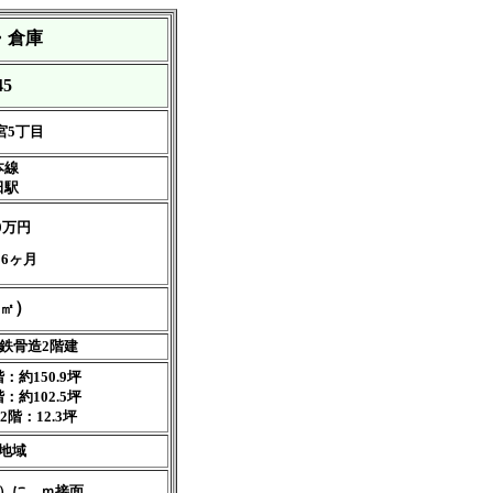
・倉庫
45
宮5丁目
本線
田駅
0万円
6ヶ月
）
（㎡
鉄骨造2階建
：約150.9坪
階：約102.5坪
2階：12.3坪
地域
道）に ｍ接面