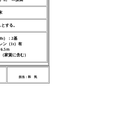
末
しとする。
8t）：2基
レン（1t）有
6.5ｍ
台（家賃に含む）
担当：和 気