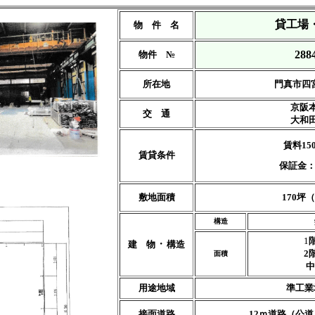
貸工場
物 件 名
288
物件 №
所在地
門真市四
京阪
交 通
大和
賃料15
賃貸条件
保証金：
敷地面積
170坪
構造
1
階
・
建 物
構造
2
面積
中
用途地域
準工業
接面道路
12ｍ道路（公