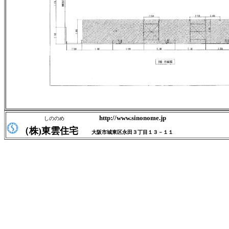
http://www.sinonome.jp
しののめ
（株)東雲住宅
大阪市城東区永田３丁目１３－１１