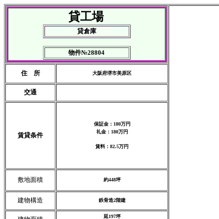
貸工場
貸倉庫
物件№28804
住 所
大阪府堺市美原区
交通
保証金：180万円
礼金：180万円
賃貸条件
賃料：82.5万円
敷地面積
約448坪
建物構造
鉄骨造2階建
延197坪