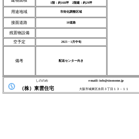
建物面積
1階：約168坪 2階建：約29坪
用途地域
市街化調整区域
接面道路
10道路
残置物設備
空予定
2023・1月中旬
備考
配送センター向き
しののめ
e-maiil: info@sinonome.jp
（株）東雲住宅
大阪市城東区永田３丁目１３－１１