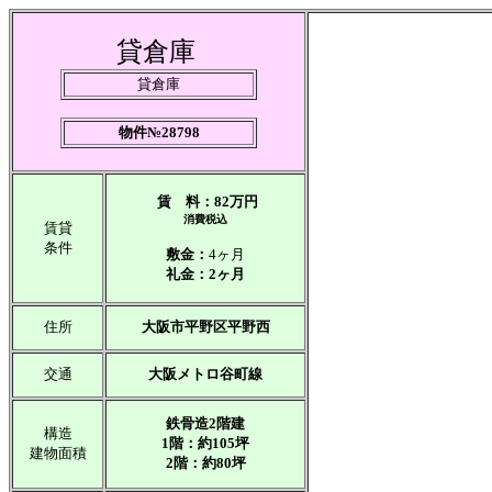
貸倉庫
貸倉庫
物件№28798
賃 料：82万円
消費税込
賃貸
条件
敷金：
4ヶ月
礼金：2ヶ月
住所
大阪市平野区平野西
交通
大阪メトロ谷町線
鉄骨造2階建
構造
1階：約105坪
建物面積
2階：約80坪