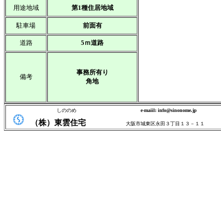
用途地域
第1種住居地域
駐車場
前面有
道路
5ｍ道路
事務所有り
備考
角地
しののめ
e-maiil: info@sinonome.jp
（株）東雲住宅
大阪市城東区永田３丁目１３－１１