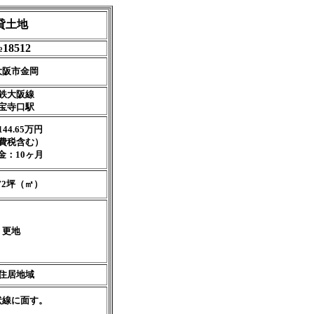
貸土地
18512
大阪市金岡
鉄大阪線
宝寺口駅
44.65万円
費税含む）
金：10ヶ月
.72坪（㎡）
更地
住居地域
状線に面す。