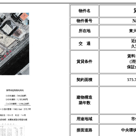
物件名
№
物件番号
所在地
東
近
交 通
久
賃料1
賃貸条件
（消
保証
契約面積
575
建物構造
築年数
用途地域
市
接面道路
中央環