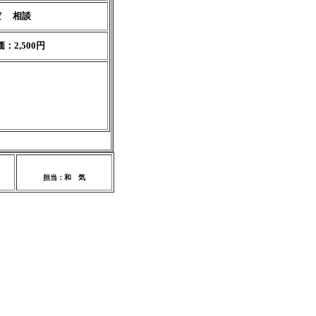
空
相談
：2,500円
担当：和 気