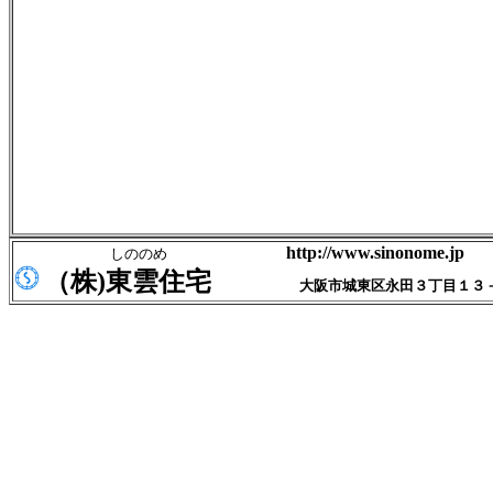
http://www.sinonome.jp
しののめ
（株)東雲住宅
大阪市城東区永田３丁目１３