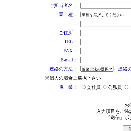
ご担当者名：
業 種：
〒：
ご住所：
TEL：
FAX：
E-mail：
連絡の方法：
連絡
※個人の場合ご選択下さい
職 業：
会社員
公務員
お
入力項目をご確
『送信』ボ