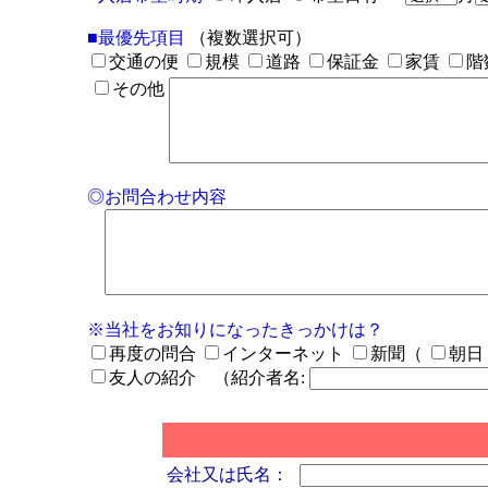
■最優先項目
（複数選択可）
交通の便
規模
道路
保証金
家賃
階
その他
◎お問合わせ内容
※当社をお知りになったきっかけは？
再度の問合
インターネット
新聞（
朝日
友人の紹介 （紹介者名:
会社又は氏名：