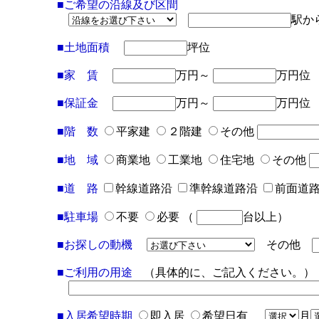
■ご希望の沿線及び区間
駅
■土地面積
坪位
■家 賃
万円～
万円位
■保証金
万円～
万円位
■階 数
平家建
２階建
その他
■地 域
商業地
工業地
住宅地
その他
■道 路
幹線道路沿
準幹線道路沿
前面道
■駐車場
不要
必要 （
台以上）
■お探しの動機
その他
■ご利用の用途
（具体的に、ご記入ください。）
■入居希望時期
即入居
希望日有
月