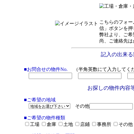
こちらのフォー
信」ボタンを押
弊社より、ご希
尚、ご連絡先は
記入の出来る
■お問合せの物件No.
（半角英数にて入力してく
お探しの物件内容
■ご希望の地域
その他
■ご希望の物件種類
工場
倉庫
土地
店鋪
事務所
その他